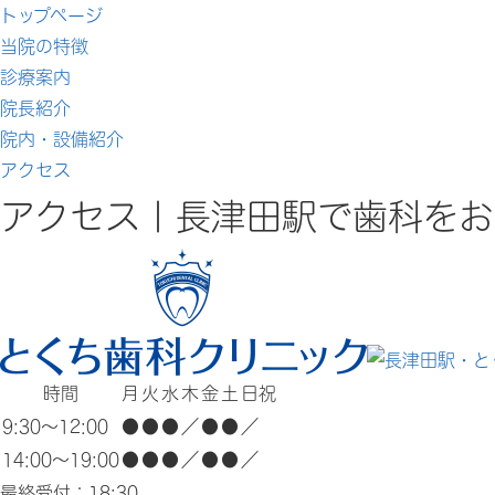
トップページ
当院の特徴
診療案内
院長紹介
院内・設備紹介
アクセス
アクセス｜長津田駅で歯科をお
時間
月
火
水
木
金
土
日祝
9:30～12:00
●
●
●
／
●
●
／
14:00～19:00
●
●
●
／
●
●
／
最終受付：18:30