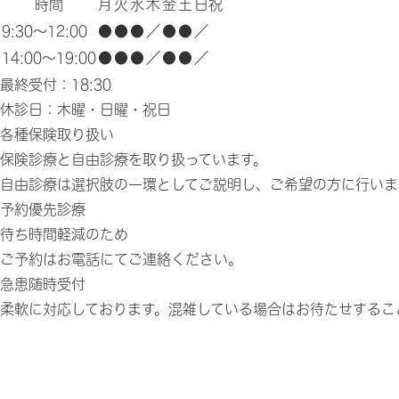
時間
月
火
水
木
金
土
日祝
9:30～12:00
●
●
●
／
●
●
／
14:00～19:00
●
●
●
／
●
●
／
最終受付：18:30
休診日：木曜・日曜・祝日
各種保険取り扱い
保険診療と自由診療を取り扱っています。
自由診療は選択肢の一環としてご説明し、ご希望の方に行いま
予約優先診療
待ち時間軽減のため
ご予約は
お電話
にてご連絡ください。
急患随時受付
柔軟に対応しております。混雑している場合はお待たせするこ